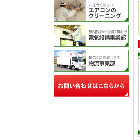
エア
電気
物流
お問