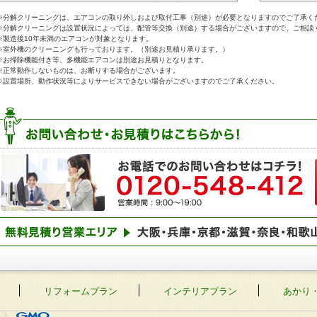
※分解クリーニングは、エアコンの取り外しおよび取付工事（別途）が必要となりますのでご了承く
※分解クリーニングは設置状況によっては、配管等交換（別途）する場合がございますので、ご相談
※製造後10年未満のエアコンが対象となります。
※室外機のクリーニングも行っております。（別途お見積り承ります。）
※お掃除機能付き等、多機能エアコンは別途お見積りとなります。
※正常動作しないものは、お断りする場合がございます。
※設置場所、動作状況等によりサービスできない場合がございますのでご了承ください。
リフォームプラン
インテリアプラン
あかり