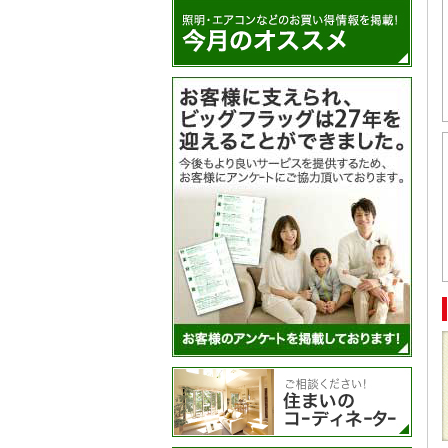
アン
住ま