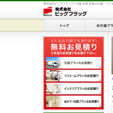
株式会社ビッグフラッグ | 大阪 兵庫 京都の引越・リフ
ホーム
無料
引越
リフ
イン
あか