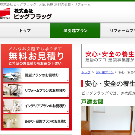
株式会社ビッグフラッグ | 大阪 兵庫 京都の引越・リフォーム
ホーム
お引越プラン
無料お見積り
引越プランのお見積り
トップ
>
お引越プラン
> 安心・安全
安心・安全の養
リフォームプランのお見積り
ビッグフラッグでは、きめ細
インテリアプランのお見積り
あかり・空調プランのお見積