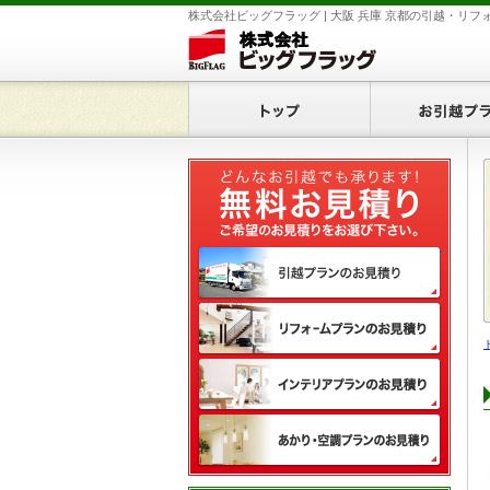
株式会社ビッグフラッグ | 大阪 兵庫 京都の引越・リフ
ホーム
無料
引越
リフ
イン
あか