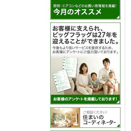
アン
住ま