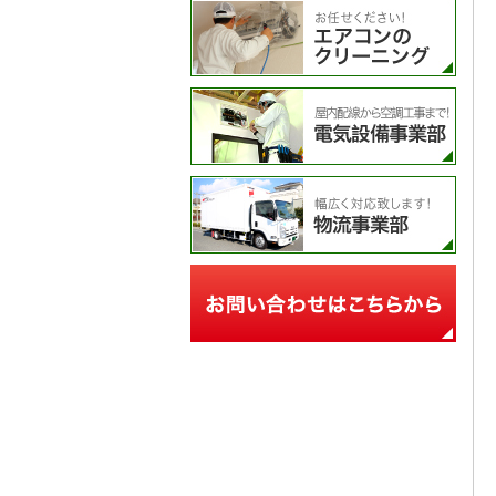
エア
電気
物流
お問