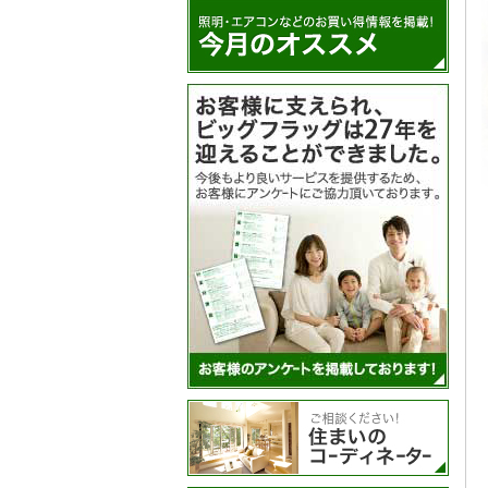
アン
住ま