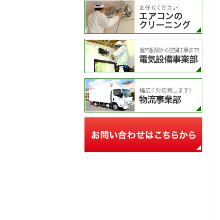
エア
電気
物流
お問