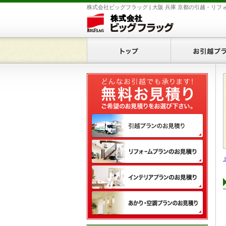
株式会社ビッグフラッグ | 大阪 兵庫 京都の引越・リフ
ホーム
無料
引越
リフ
イン
あか